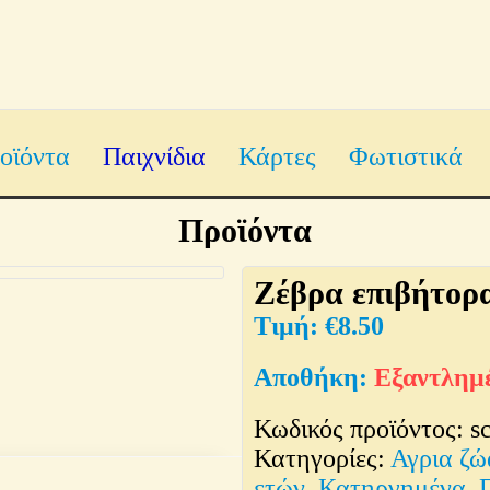
οϊόντα
Παιχνίδια
Κάρτες
Φωτιστικά
Προϊόντα
Ζέβρα επιβήτορ
€
8.50
Εξαντλημ
Κωδικός προϊόντος:
s
Κατηγορίες:
Αγρια ζώ
ετών
,
Κατηργημένα
,