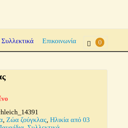
Συλλεκτικά
Επικοινωνία
0
ας
ένο
chleich_14391
α
,
Ζώα ζούγκλας
,
Ηλικία από 03
Παιχνίδια
,
Συλλεκτικά