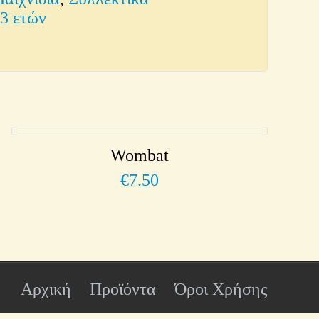
03 ετών
Wombat
€
7.50
Αρχική
Προϊόντα
Όροι Χρήσης