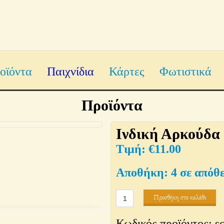
οϊόντα
Παιχνίδια
Κάρτες
Φωτιστικά
Προϊόντα
Ινδική Αρκούδα
€
11.00
4 σε απόθ
Ινδική
Προσθήκη στο καλάθι
Αρκούδα
Κωδικός προϊόντος:
s