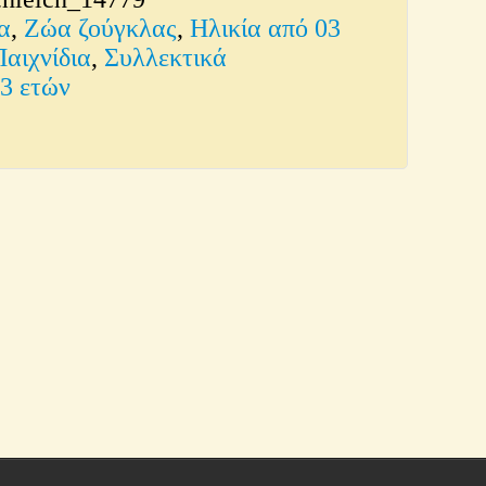
α
,
Ζώα ζούγκλας
,
Ηλικία από 03
Παιχνίδια
,
Συλλεκτικά
03 ετών