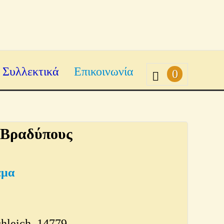
Συλλεκτικά
Επικοινωνία
0
 Βραδύπους
εμα
chleich_14779