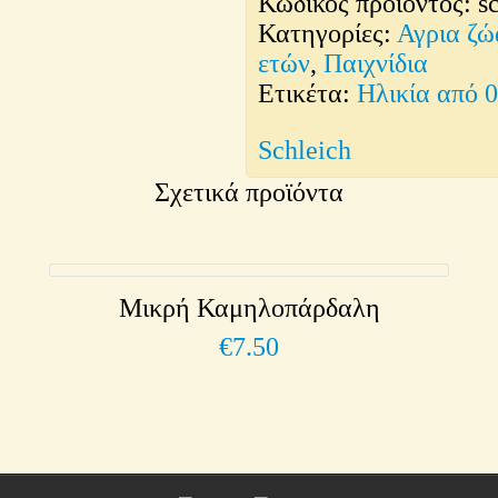
Κωδικός προϊόντος:
s
λευκός
Κατηγορίες:
Αγρια ζώ
ποσότητα
ετών
,
Παιχνίδια
Ετικέτα:
Ηλικία από 
Schleich
Σχετικά προϊόντα
Μικρή Καμηλοπάρδαλη
€
7.50