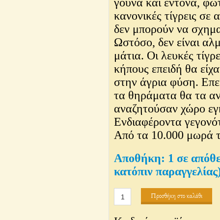
γούνα και έντονα, φω
κανονικές τίγρεις σε 
δεν μπορούν να σχημα
Ωστόσο, δεν είναι αλ
μάτια. Οι λευκές τίγρ
κήπους επειδή θα είχ
στην άγρια ​​φύση. Επ
τα θηράματα θα τα α
αναζητούσαν χώρο εγ
Ενδιαφέροντα γεγονό
Από τα 10.000 μωρά τί
1 σε απόθ
κατόπιν παραγγελίας
Αρσενικός
Προσθήκη στο καλάθι
Τίγρης