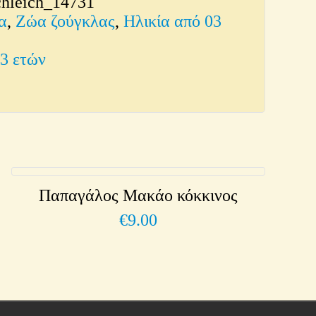
chleich_14731
α
,
Ζώα ζούγκλας
,
Ηλικία από 03
03 ετών
Παπαγάλος Μακάο κόκκινος
€
9.00