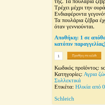
της. Τα πουλάρια ζέβρ
Τρέχει μέχρι την ουρά
Ενδιαφέροντα γεγονό
Τα πουλάρια ζέβρα έχο
όταν γεννιούνται.
1 σε απόθ
κατόπιν παραγγελίας
Ζέβρα
Προσθήκη στο καλάθι
πουλάρι
Κωδικός προϊόντος:
s
ποσότητα
Κατηγορίες:
Αγρια ζώ
Συλλεκτικά
Ετικέτα:
Ηλικία από 
Schleich