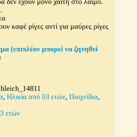
α δεν έχουν μόνο χαίτη στο λαιμό.
.
τα
υν καφέ ρίγες αντί για μαύρες ρίγες
εμα (επιπλέον μπορεί να ζητηθεί
)
chleich_14811
α
,
Ηλικία από 03 ετών
,
Παιχνίδια
,
03 ετών