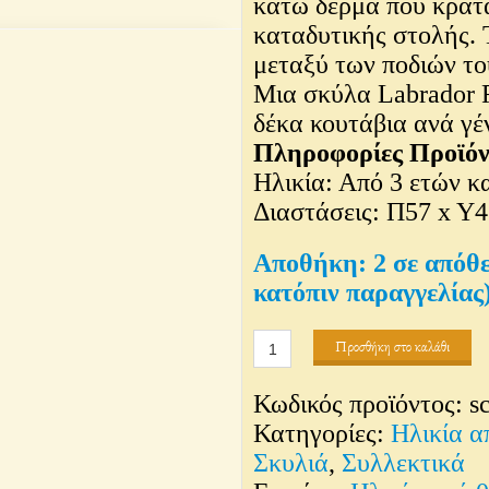
κάτω δέρμα που κρατά
καταδυτικής στολής. 
μεταξύ των ποδιών το
Μια σκύλα Labrador R
δέκα κουτάβια ανά γέ
Πληροφορίες Προϊόν
Ηλικία: Από 3 ετών κ
Διαστάσεις: Π57 x Y4
2 σε απόθ
κατόπιν παραγγελίας
Θηλυκό
Προσθήκη στο καλάθι
μαύρο
Κωδικός προϊόντος:
s
Λαμπραντόρ
Κατηγορίες:
Ηλικία α
ποσότητα
Σκυλιά
,
Συλλεκτικά