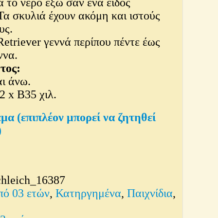
 το νερό έξω σαν ένα είδος
Τα σκυλιά έχουν ακόμη και ιστούς
υς.
etriever γεννά περίπου πέντε έως
ννα.
τος:
αι άνω.
2 x Β35 χιλ.
εμα (επιπλέον μπορεί να ζητηθεί
)
chleich_16387
πό 03 ετών
,
Κατηργημένα
,
Παιχνίδια
,