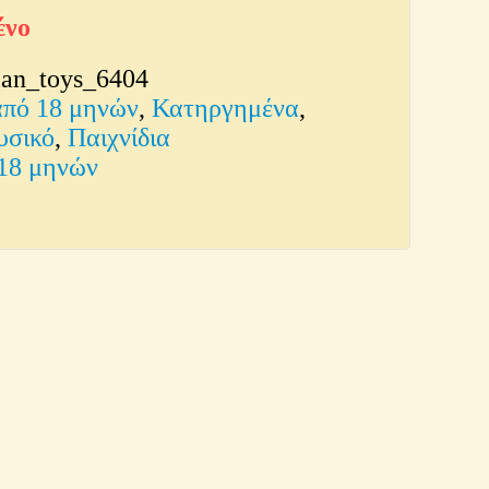
ένο
lan_toys_6404
από 18 μηνών
,
Κατηργημένα
,
υσικό
,
Παιχνίδια
18 μηνών