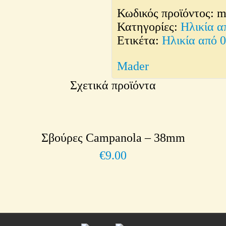
Ζωγραφικής
Κωδικός προϊόντος:
m
σε
Κατηγορίες:
Ηλικία α
Κουτί
Ετικέτα:
Ηλικία από 
-
60mm
Mader
ποσότητα
Σχετικά προϊόντα
Σβούρες Campanola – 38mm
€
9.00