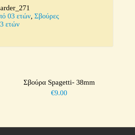
arder_271
πό 03 ετών
,
Σβούρες
03 ετών
Σβούρα Spagetti- 38mm
€
9.00