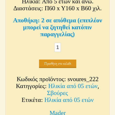
Ηλικία: Από 5 ετών και άνω.
Διαστάσεις: Π60 x Y160 x Β60 χιλ.
2 σε απόθεμα (επιπλέον
μπορεί να ζητηθεί κατόπιν
παραγγελίας)
Σβούρες
κουρδιστές
με
Προσθήκη στο καλάθι
Σχοινί
Pull
Κωδικός προϊόντος:
svoures_222
Off
Κατηγορίες:
Ηλικία από 05 ετών
,
Top
Σβούρες
Ετικέτα:
Ηλικία από 05 ετών
-
60mm
Mader