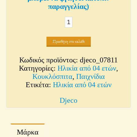
παραγγελίας)
Σετ
Κουκλόσπιτου
-
Προσθήκη στο καλάθι
η
Οικογένεια
Κωδικός προϊόντος:
djeco_07811
ποσότητα
Κατηγορίες:
Ηλικία από 04 ετών
,
Κουκλόσπιτα
,
Παιχνίδια
Ετικέτα:
Ηλικία από 04 ετών
Djeco
Μάρκα