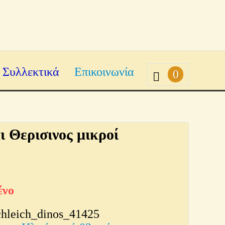
Συλλεκτικά
Επικοινωνία
0
ι Θερισινος μικροί
ένο
chleich_dinos_41425