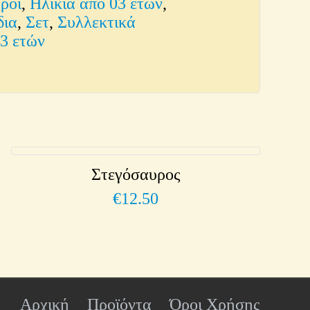
ροι
,
Ηλικία από 03 ετών
,
δια
,
Σετ
,
Συλλεκτικά
03 ετών
Στεγόσαυρος
€
12.50
Αρχική
Προϊόντα
Όροι Χρήσης