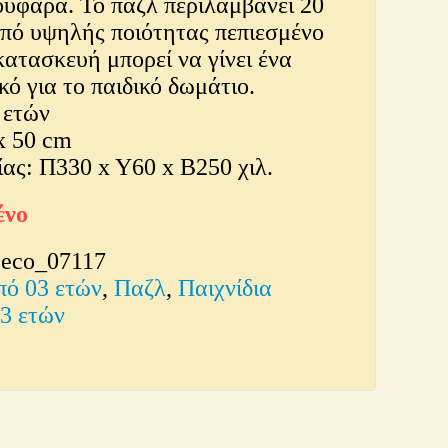
ούφαρα. Το παζλ περιλαμβάνει 20
από υψηλής ποιότητας πεπιεσμένο
κατασκευή μπορεί να γίνει ένα
κό για το παιδικό δωμάτιο.
 ετών
x 50 cm
ας: Π330 x Y60 x Β250 χιλ.
ένο
jeco_07117
πό 03 ετών
,
Παζλ
,
Παιχνίδια
03 ετών