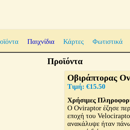
οϊόντα
Παιχνίδια
Κάρτες
Φωτιστικά
Προϊόντα
Οβιράπτορας Ov
€
15.50
Χρήσιμες Πληροφορί
Ο Oviraptor έζησε πε
εποχή του Velocirapt
ανακάλυψε ήταν πάνω