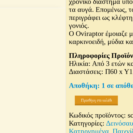
χρονικό διάστημα υπο
τα αυγά. Επομένως, τ
περιγράφει ως κλέφτη
γονιός.
Ο Oviraptor έμοιαζε 
καρκινοειδή, μύδια κα
Πληροφορίες Προϊόν
Ηλικία: Από 3 ετών κ
Διαστάσεις: Π60 x Y1
1 σε απόθ
Προσθήκη στο καλάθι
Κωδικός προϊόντος:
s
Κατηγορίες:
Δεινόσαυ
Κατηργημένα
,
Παιχνί