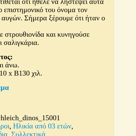
τίθεται ότι ήθελε να ληστέψει αυτά
ο επιστημονικό του όνομα τον
 αυγών. Σήμερα ξέρουμε ότι ήταν ο
με στρουθιονίδα και κυνηγούσε
ι σαλιγκάρια.
τος:
αι άνω.
10 x Β130 χιλ.
εμα
chleich_dinos_15001
ροι
,
Ηλικία από 03 ετών
,
δια
,
Συλλεκτικά