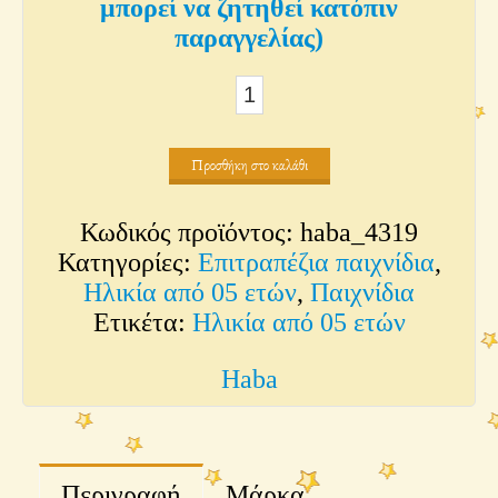
μπορεί να ζητηθεί κατόπιν
παραγγελίας)
Ο
Δράκος
Ντιέγκο
Προσθήκη στο καλάθι
στοχεύει
ποσότητα
Κωδικός προϊόντος:
haba_4319
Κατηγορίες:
Επιτραπέζια παιχνίδια
,
Ηλικία από 05 ετών
,
Παιχνίδια
Ετικέτα:
Ηλικία από 05 ετών
Haba
Περιγραφή
Μάρκα