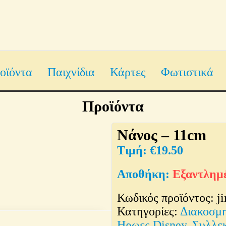
οϊόντα
Παιχνίδια
Κάρτες
Φωτιστικά
Προϊόντα
Νάνος – 11cm
€
19.50
Εξαντλημ
Κωδικός προϊόντος:
j
Κατηγορίες:
Διακοσμ
Ηρωες Disney
,
Συλλε