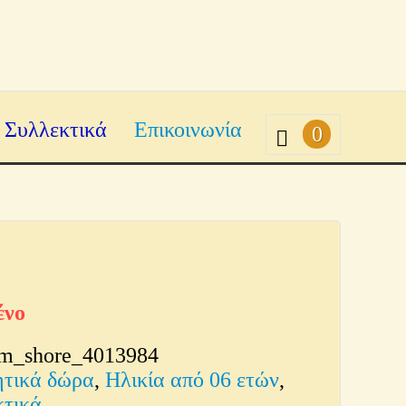
Συλλεκτικά
Επικοινωνία
0
ένο
im_shore_4013984
ητικά δώρα
,
Ηλικία από 06 ετών
,
κτικά