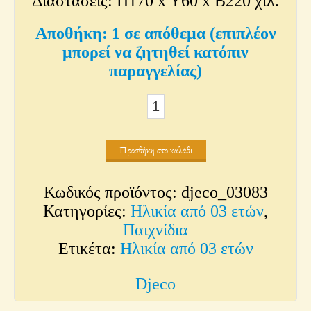
Διαστάσεις: Π170 x Y60 x Β220 χιλ.
1 σε απόθεμα (επιπλέον
μπορεί να ζητηθεί κατόπιν
παραγγελίας)
Μαγνητικό
Παιχνίδι
Ινδιάνος
Προσθήκη στο καλάθι
με
ξύλινα
Κωδικός προϊόντος:
djeco_03083
Μαγνητάκια
Κατηγορίες:
Ηλικία από 03 ετών
,
ποσότητα
Παιχνίδια
Ετικέτα:
Ηλικία από 03 ετών
Djeco