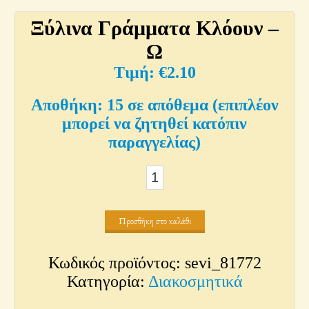
Ξύλινα Γράμματα Κλόουν –
Ω
€
2.10
15 σε απόθεμα (επιπλέον
μπορεί να ζητηθεί κατόπιν
παραγγελίας)
Ξύλινα
Γράμματα
Κλόουν
Προσθήκη στο καλάθι
–
Ω
Κωδικός προϊόντος:
sevi_81772
ποσότητα
Κατηγορία:
Διακοσμητικά