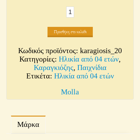
Καραγκιόζης
του
Μόλλα
Προσθήκη στο καλάθι
-
Κρητικός
Κωδικός προϊόντος:
karagiosis_20
ποσότητα
Κατηγορίες:
Ηλικία από 04 ετών
,
Καραγκιόζης
,
Παιχνίδια
Ετικέτα:
Ηλικία από 04 ετών
Molla
Μάρκα