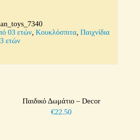
lan_toys_7340
πό 03 ετών
,
Κουκλόσπιτα
,
Παιχνίδια
03 ετών
Παιδικό Δωμάτιο – Decor
€
22.50