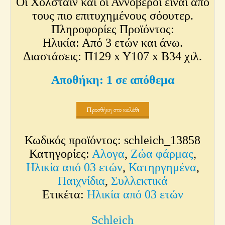
Οι Χολστάιν και οι Αννόβεροι είναι από
τους πιο επιτυχημένους σόουτερ.
Πληροφορίες Προϊόντος:
Ηλικία: Από 3 ετών και άνω.
Διαστάσεις: Π129 x Y107 x Β34 χιλ.
1 σε απόθεμα
Προσθήκη στο καλάθι
Κωδικός προϊόντος:
schleich_13858
Κατηγορίες:
Αλογα
,
Ζώα φάρμας
,
Ηλικία από 03 ετών
,
Κατηργημένα
,
Παιχνίδια
,
Συλλεκτικά
Ετικέτα:
Ηλικία από 03 ετών
Schleich