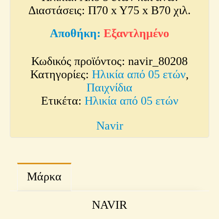
Διαστάσεις: Π70 x Y75 x Β70 χιλ.
Εξαντλημένο
Κωδικός προϊόντος:
navir_80208
Κατηγορίες:
Ηλικία από 05 ετών
,
Παιχνίδια
Ετικέτα:
Ηλικία από 05 ετών
Navir
Μάρκα
NAVIR