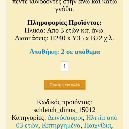
πέντε κυνόδοντες στην άνω και κάτω
γνάθο.
Πληροφορίες Προϊόντος:
Ηλικία: Από 3 ετών και άνω.
Διαστάσεις: Π240 x Y35 x Β22 χιλ.
2 σε απόθεμα
Διμορφοντόν
ποσότητα
Προσθήκη στο καλάθι
Κωδικός προϊόντος:
schleich_dinos_15012
Κατηγορίες:
Δεινόσαυροι
,
Ηλικία από
03 ετών
,
Κατηργημένα
,
Παιχνίδια
,